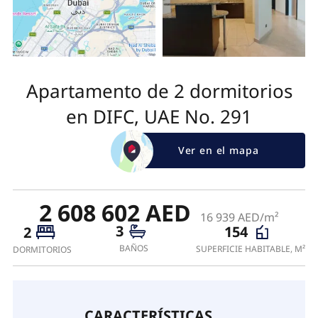
Apartamento de 2 dormitorios
en DIFC, UAE No. 291
Ver en el mapa
2 608 602 AED
16 939 AED/m²
3
154
2
BAÑOS
SUPERFICIE HABITABLE, M²
DORMITORIOS
CARACTERÍSTICAS