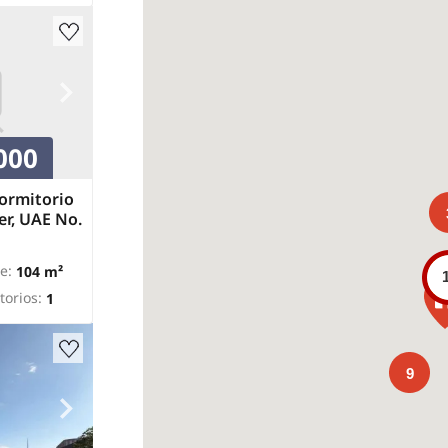
000
ormitorio
er, UAE No.
e:
104 m²
torios:
1
9