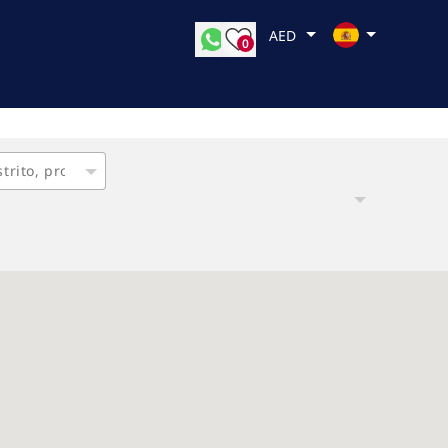
AED
0
Pago a plazos
Fecha de finalización