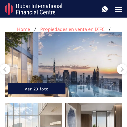
Home
Propiedades en venta en DIFC
Apartamento de 2 dormitorios en Jumeirah
Residences Emirates Towers DIFC, UAE No. 55
Ver 23 foto