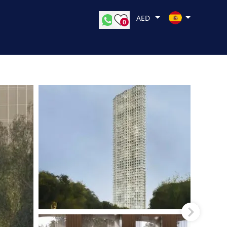
AED
0