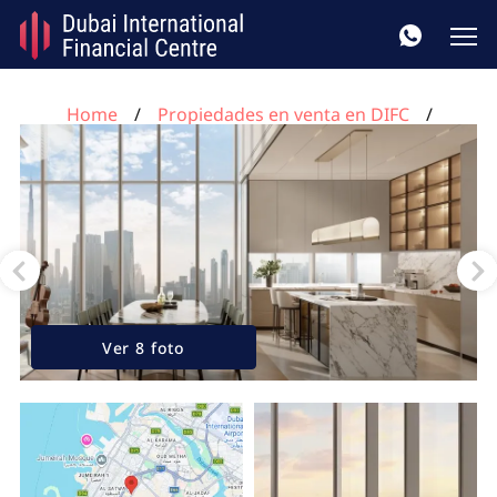
Home
Propiedades en venta en DIFC
Apartamento de 2 dormitorios en Jumeirah
Residences Emirates Towers DIFC, UAE No. 40
Ver 8 foto