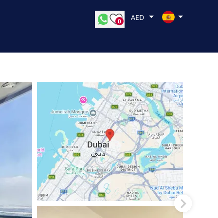
AED
0