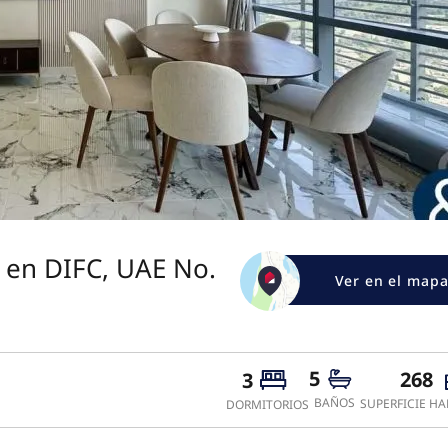
 en DIFC, UAE No.
Ver en el map
5
268
3
BAÑOS
SUPERFICIE HA
DORMITORIOS