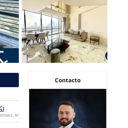
Contacto
a
BITABLE, M²