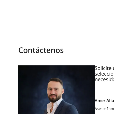
Contáctenos
Solicit
selecci
necesid
Amer Alia
Asesor Inmo