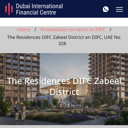
Home
Propiedades en venta en DIFC
The Residences DIFC Zabeel District en DIFC, UAE No.
328
The Residences DIFC Zabeel
District