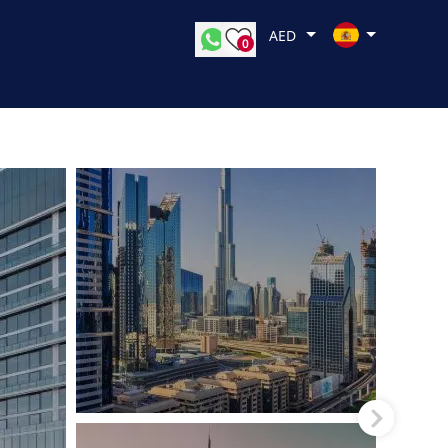
AED
0