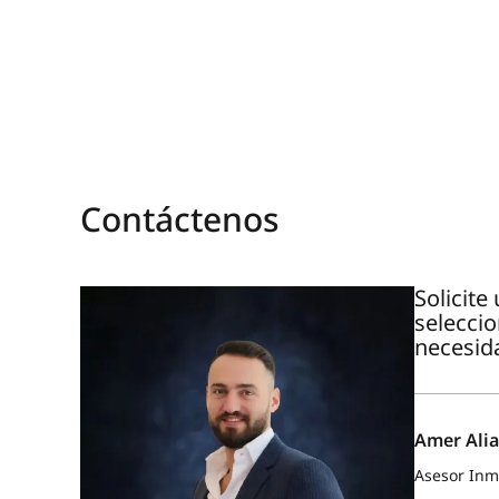
Contáctenos
Solicit
selecci
necesid
Amer Alia
Asesor Inmo