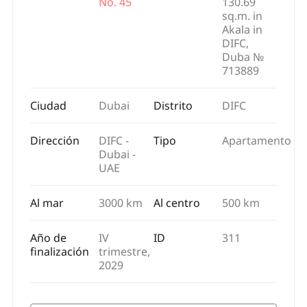
No. 45
130.69
sq.m. in
Akala in
DIFC,
Duba №
713889
Ciudad
Dubai
Distrito
DIFC
Dirección
DIFC -
Tipo
Apartamento
Dubai -
UAE
Al mar
3000 km
Al centro
500 km
Año de
IV
ID
311
finalización
trimestre,
2029