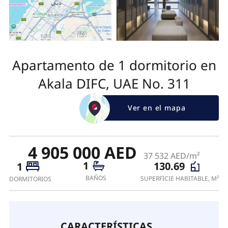
Apartamento de 1 dormitorio en
Akala DIFC, UAE No. 311
Ver en el mapa
4 905 000 AED
37 532 AED/m²
1
130.69
1
BAÑOS
SUPERFICIE HABITABLE, M²
DORMITORIOS
CARACTERÍSTICAS