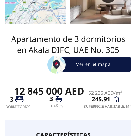
Apartamento de 3 dormitorios
en Akala DIFC, UAE No. 305
Ver en el mapa
12 845 000 AED
52 235 AED/m²
3
245.91
3
BAÑOS
SUPERFICIE HABITABLE, M²
DORMITORIOS
CARACTERÍSTICAS