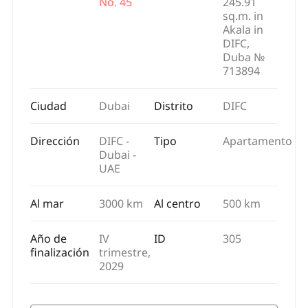
No. 45
245.91
sq.m. in
Akala in
DIFC,
Duba №
713894
Ciudad
Dubai
Distrito
DIFC
Dirección
DIFC -
Tipo
Apartamento
Dubai -
UAE
Al mar
3000 km
Al centro
500 km
Año de
IV
ID
305
finalización
trimestre,
2029