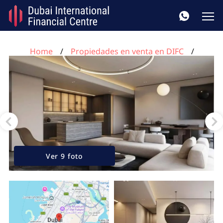
Home
Propiedades en venta en DIFC
Apartamento de 3 dormitorios en Akala DIFC, UAE No.
305
Ver 9 foto