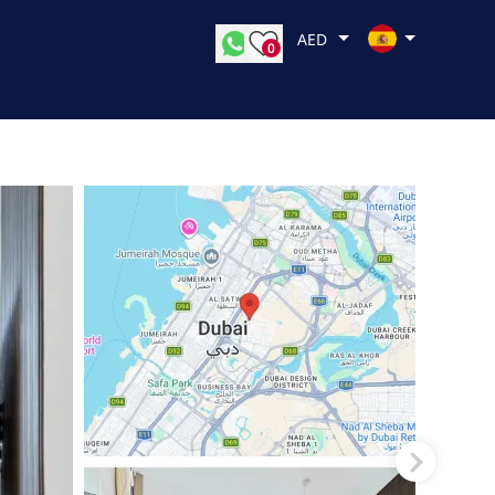
AED
0