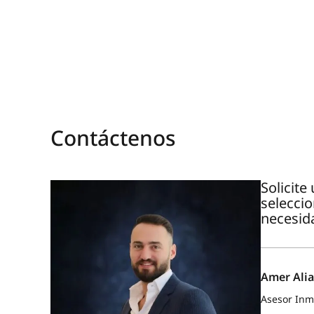
Contáctenos
Solicit
selecci
necesid
Amer Alia
Asesor Inmo