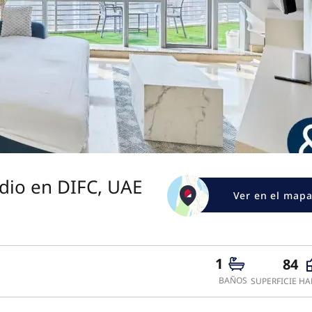
dio en DIFC, UAE
Ver en el map
1
84
BAÑOS
SUPERFICIE HA