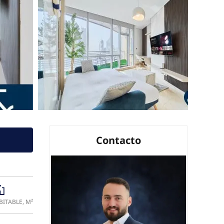
Contacto
a
BITABLE, M²