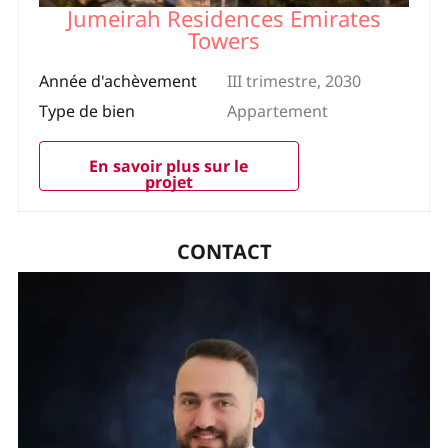
Jumeirah Residences Emirates
Towers
Année d'achèvement
III trimestre, 2030
Type de bien
Appartement
En savoir plus sur le
projet
CONTACT