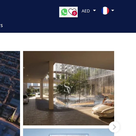
AED
0
TS