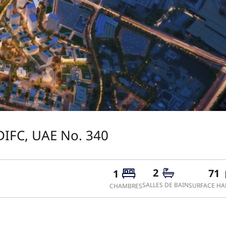
DIFC, UAE No. 340
2
71
1
SALLES DE BAIN
SURFACE HAB
CHAMBRES